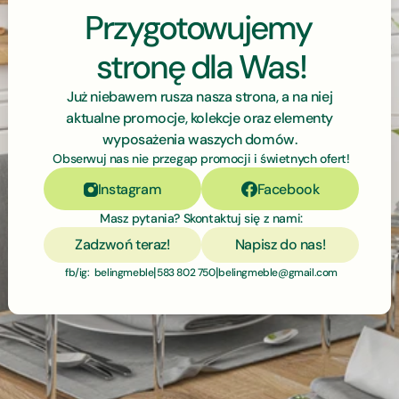
Przygotowujemy 
stronę dla Was!
Już niebawem rusza nasza strona, a na niej 
aktualne promocje, kolekcje oraz elementy 
wyposażenia waszych domów. 
Obserwuj nas nie przegap promocji i świetnych ofert!
Instagram
Facebook
Masz pytania? Skontaktuj się z nami:
Zadzwoń teraz!
Napisz do nas!
|
|
fb/ig:  belingmeble
583 802 750
belingmeble@gmail.com